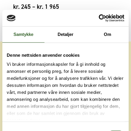
Prisområde:
kr
245
–
kr
1 965
kr245
til
kr1
Samtykke
Detaljer
Om
965
Denne nettsiden anvender cookies
Vi bruker informasjonskapsler for å gi innhold og
annonser et personlig preg, for å levere sosiale
mediefunksjoner og for å analysere trafikken vår. Vi deler
dessuten informasjon om hvordan du bruker nettstedet
vårt, med partnerne våre innen sosiale medier,
annonsering og analysearbeid, som kan kombinere den
med annen informasjon du har gjort tilgjengelig for dem,
eller som de har samlet inn gjennom din bruk av
tjenestene deres.
Samtykkevalg