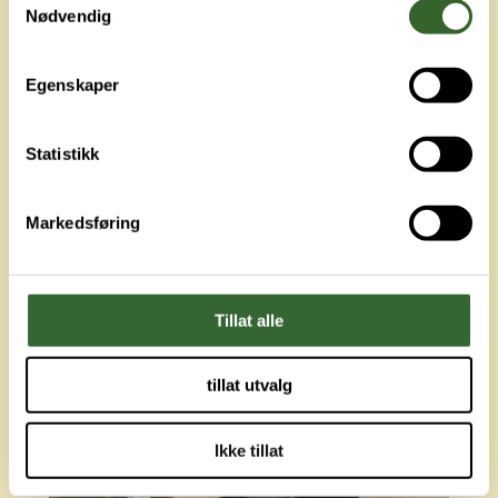
Nødvendig
Henting av Lettvekk – slik gjør du det
Egenskaper
Alt du trenger å vite om hvordan lettvekk sekker
hentes
Statistikk
LES MER
Markedsføring
Tillat alle
tillat utvalg
Ikke tillat